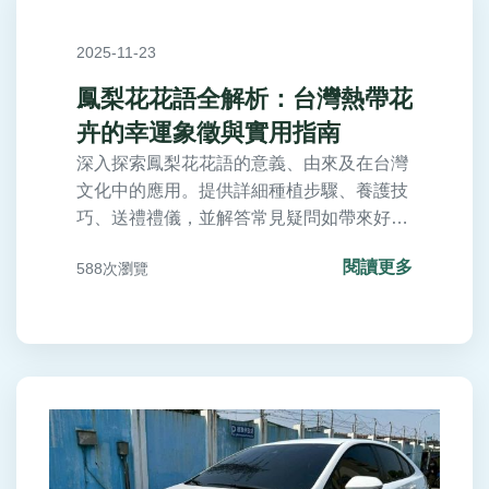
2025-11-23
鳳梨花花語全解析：台灣熱帶花
卉的幸運象徵與實用指南
深入探索鳳梨花花語的意義、由來及在台灣
文化中的應用。提供詳細種植步驟、養護技
巧、送禮禮儀，並解答常見疑問如帶來好運
的真相與哪裡購買。實用指南幫助你輕鬆掌
閱讀更多
588次瀏覽
握熱帶花卉的魅力，滿足所有好奇與需求。