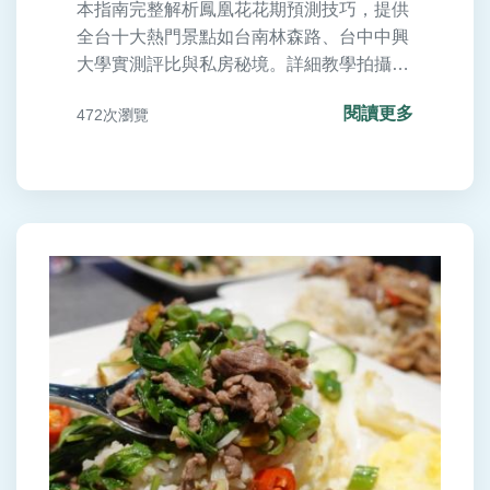
本指南完整解析鳳凰花花期預測技巧，提供
全台十大熱門景點如台南林森路、台中中興
大學實測評比與私房秘境。詳細教學拍攝參
數設定、手機拍花訣竅及雨天應對方案，並
閱讀更多
472次瀏覽
附賞花安全注意事項與行前準備清單。避開
人潮、掌握滿開時間，輕鬆規劃追花行程！