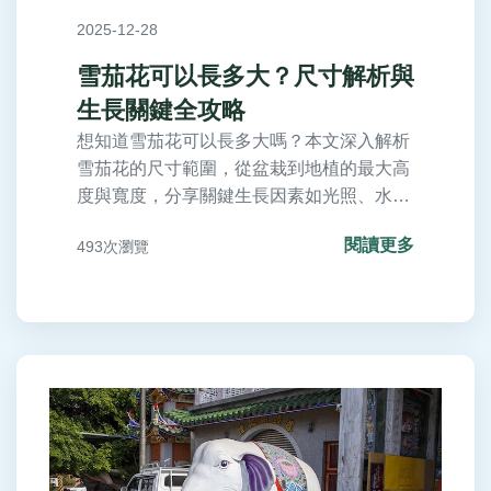
2025-12-28
雪茄花可以長多大？尺寸解析與
生長關鍵全攻略
想知道雪茄花可以長多大嗎？本文深入解析
雪茄花的尺寸範圍，從盆栽到地植的最大高
度與寬度，分享關鍵生長因素如光照、水分
與土壤，並提供實用種植技巧和常見問題解
閱讀更多
493次瀏覽
答。無論您是新手或老手，都能學會如何讓
雪茄花茁壯成長，解決所有園藝困惑。