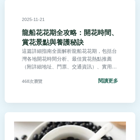
2025-11-21
龍船花花期全攻略：開花時間、
賞花景點與養護秘訣
這篇詳細指南全面解析龍船花花期，包括台
灣各地開花時間分析、最佳賞花熱點推薦
（附詳細地址、門票、交通資訊）、實用養
護技巧以延長花期，以及常見問題解答。無
閱讀更多
468次瀏覽
論你是花卉愛好者、園藝新手，或計劃賞花
旅行，都能獲得實用信息，解決所有關於龍
船花花期的疑問。