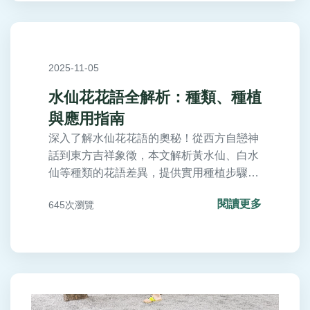
2025-11-05
水仙花花語全解析：種類、種植
與應用指南
深入了解水仙花花語的奧秘！從西方自戀神
話到東方吉祥象徵，本文解析黃水仙、白水
仙等種類的花語差異，提供實用種植步驟與
照顧技巧，並分享送禮禁忌與家居應用。適
閱讀更多
645次瀏覽
合愛花人士的完整指南，助你避免常見錯
誤，讓水仙花成為生活中的美好點綴。