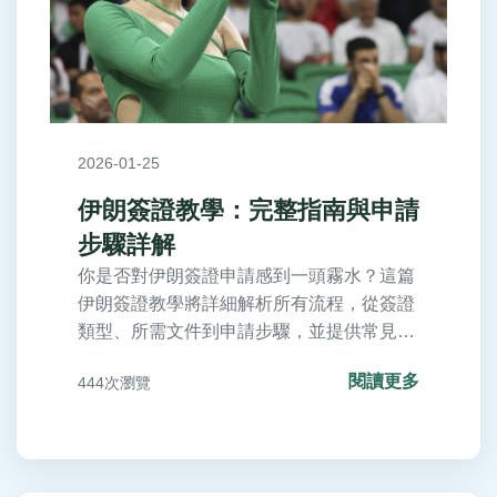
2026-01-25
伊朗簽證教學：完整指南與申請
步驟詳解
你是否對伊朗簽證申請感到一頭霧水？這篇
伊朗簽證教學將詳細解析所有流程，從簽證
類型、所需文件到申請步驟，並提供常見問
題解答與個人經驗分享，幫助你輕鬆搞定伊
閱讀更多
444次瀏覽
朗簽證。