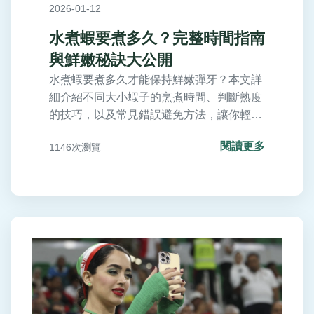
2026-01-12
水煮蝦要煮多久？完整時間指南
與鮮嫩秘訣大公開
水煮蝦要煮多久才能保持鮮嫩彈牙？本文詳
細介紹不同大小蝦子的烹煮時間、判斷熟度
的技巧，以及常見錯誤避免方法，讓你輕鬆
掌握水煮蝦的黃金時間，每次都能煮出完美
閱讀更多
1146次瀏覽
口感。