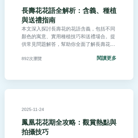
長壽花花語全解析：含義、種植
與送禮指南
本文深入探討長壽花的花語含義，包括不同
顏色的寓意、實用種植技巧和送禮場合。提
供常見問題解答，幫助你全面了解長壽花的
秘密語言，無論是送禮還是自家種植，都能
閱讀更多
892次瀏覽
找到實用資訊。長壽花花語不僅代表長壽，
更蘊含健康與幸福的祝福，適合園藝愛好者
和禮物選擇者閱讀。
2025-11-24
鳳凰花花期全攻略：觀賞熱點與
拍攝技巧