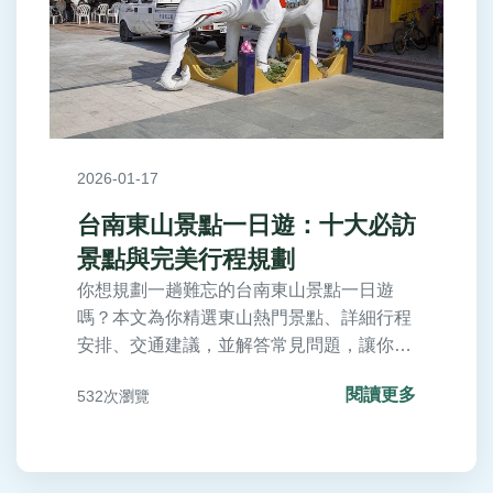
2026-01-17
台南東山景點一日遊：十大必訪
景點與完美行程規劃
你想規劃一趟難忘的台南東山景點一日遊
嗎？本文為你精選東山熱門景點、詳細行程
安排、交通建議，並解答常見問題，讓你輕
鬆出遊。內容包括自然風光、文化體驗、美
閱讀更多
532次瀏覽
食推薦，以及如何避開人潮的實用貼士，適
合親子、情侶或獨旅者參考。