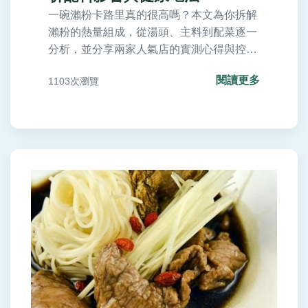
一碗瀨粉卡路里真的很高嗎？本文為你拆解
瀨粉的熱量組成，從湯頭、主料到配菜逐一
分析，並分享兩家人氣店的實測心得與控制
卡路里的具體技巧，讓你在享受美食的同時
閱讀更多
1103次瀏覽
也能兼顧健康。