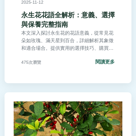
2025-11-12
永生花花語全解析：意義、選擇
與保養完整指南
本文深入探討永生花的花語意義，從常見花
朵如玫瑰、滿天星到百合，詳細解析其象徵
和適合場合。提供實用的選擇技巧、購買建
議包括價格範圍和渠道比較，以及詳細保養
閱讀更多
475次瀏覽
方法。包含常見問答，解決所有相關疑問，
幫助您送禮或裝飾家居做出最佳選擇。