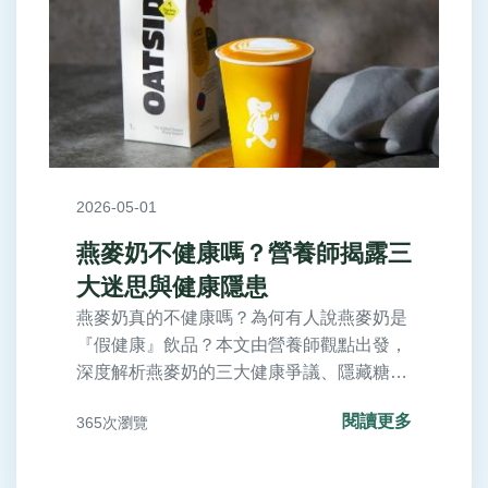
2026-05-01
燕麥奶不健康嗎？營養師揭露三
大迷思與健康隱患
燕麥奶真的不健康嗎？為何有人說燕麥奶是
『假健康』飲品？本文由營養師觀點出發，
深度解析燕麥奶的三大健康爭議、隱藏糖分
陷阱，並提供如何聰明挑選與飲用的實用指
閱讀更多
365次瀏覽
南。破解迷思，找到最適合你的植物奶選
擇。