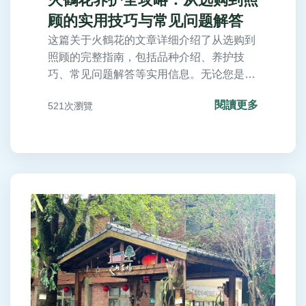
顾的实用技巧与常见问题解答
这篇关于火鶴花的文章详细介绍了从选购到
照顾的完整指南，包括品种介绍、养护技
巧、常见问题解答等实用信息。无论您是园
艺新手还是专家，都能学会如何让火鶴花健
閱讀更多
521次瀏覽
康成长，并解决日常养护中的疑难杂症。火
鶴花是美丽的室内植物，掌握这些方法，让
您的家居更添绿意。