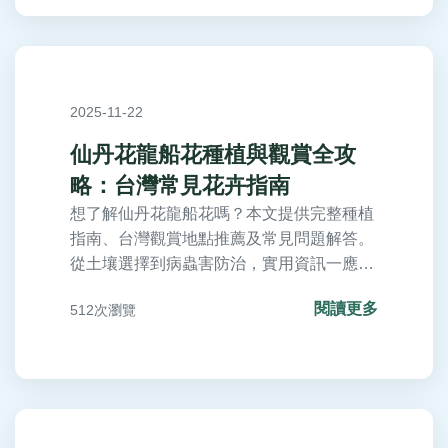
2025-11-22
仙丹花龍船花種植與觀賞全攻
略：台灣常見花卉指南
想了解仙丹花龍船花嗎？本文提供完整種植
指南、台灣觀賞地點推薦及常見問題解答。
從土壤選擇到病蟲害防治，實用資訊一應俱
全，幫助您輕鬆培育這美麗花卉。內容涵蓋
閱讀更多
512次瀏覽
特徵、品種比較、實用表格和個人經驗分
享，適合園藝愛好者參考。