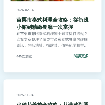
2026-02-14
苗栗市泰式料理全攻略：從街邊
小館到精緻餐廳一次掌握
在苗栗市想吃泰式料理卻不知道從何選起？
這篇文章整理了苗栗市多家泰式餐廳的詳細
資訊，包括地址、招牌菜、價格範圍和營業
時間，並提供點餐建議與常見問題解答，幫
閱讀更多
445次瀏覽
助你輕鬆規劃美食之旅。
2025-11-04
火鶴花养护全攻略：从选购到照