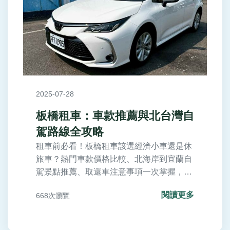
2025-07-28
板橋租車：車款推薦與北台灣自
駕路線全攻略
租車前必看！板橋租車該選經濟小車還是休
旅車？熱門車款價格比較、北海岸到宜蘭自
駕景點推薦、取還車注意事項一次掌握，讓
你輕鬆規劃板橋出發的北台灣之旅，立即解
閱讀更多
668次瀏覽
鎖租車細節與省錢技巧！