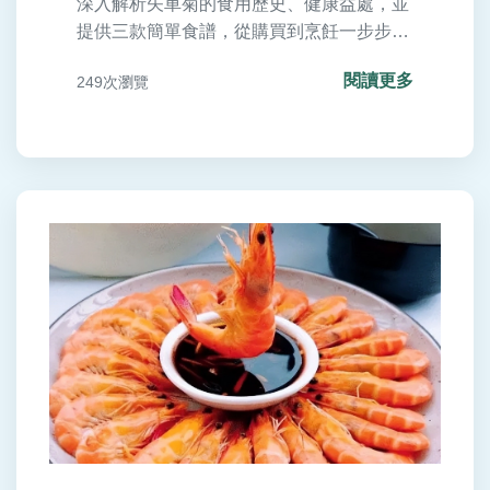
深入解析矢車菊的食用歷史、健康益處，並
提供三款簡單食譜，從購買到烹飪一步步教
你，讓你輕鬆在家享受這朵花卉的獨特風
閱讀更多
249次瀏覽
味。