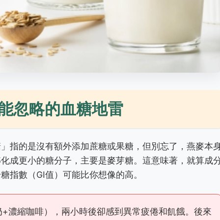
能忽略的血糖地雷
糖」指的是沒有額外添加蔗糖或果糖，但別忘了，燕麥本
轉化成更小的糖分子，主要是麥芽糖。這意味著，就算成
糖指數（GI值）可能比你想像的高。
奶+濃縮咖啡），兩小時後卻感到異常疲倦和飢餓。後來