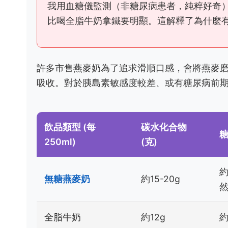
我用血糖儀監測（非糖尿病患者，純粹好奇
比喝全脂牛奶拿鐵要明顯。這解釋了為什麼
許多市售燕麥奶為了追求滑順口感，會將燕麥
吸收。對於胰島素敏感度較差、或有糖尿病前
飲品類型 (每
碳水化合物
糖
250ml)
(克)
約
無糖燕麥奶
約15-20g
然
全脂牛奶
約12g
約