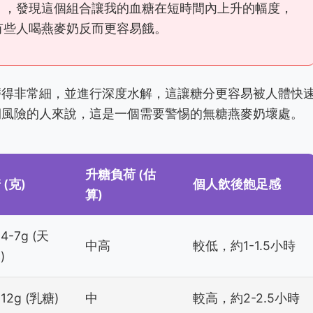
），發現這個組合讓我的血糖在短時間內上升的幅度，
有些人喝燕麥奶反而更容易餓。
磨得非常細，並進行深度水解，這讓糖分更容易被人體快
期風險的人來說，這是一個需要警惕的無糖燕麥奶壞處。
升糖負荷 (估
 (克)
個人飲後飽足感
算)
4-7g (天
中高
較低，約1-1.5小時
)
12g (乳糖)
中
較高，約2-2.5小時