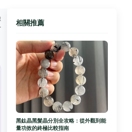
穀
相關推薦
一
。
，
黑鈦晶黑髮晶分別全攻略：從外觀到能
量功效的終極比較指南