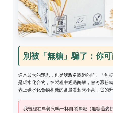
別被「無糖」騙了：你可
這是最大的迷思，也是我親身踩過的坑。「無
是碳水化合物，在製程中經過酶解，會將澱粉
表上碳水化合物和糖的含量看起來不高，它的升
我曾經在早餐只喝一杯自製拿鐵（無糖燕麥