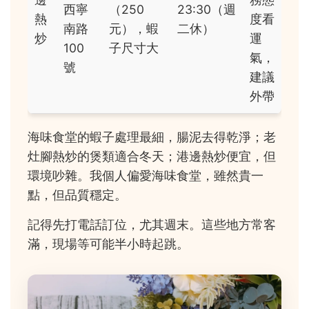
西寧
（250
23:30（週
熱
度看
南路
元），蝦
二休）
炒
運
100
子尺寸大
氣，
號
建議
外帶
海味食堂的蝦子處理最細，腸泥去得乾淨；老
灶腳熱炒的煲類適合冬天；港邊熱炒便宜，但
環境吵雜。我個人偏愛海味食堂，雖然貴一
點，但品質穩定。
記得先打電話訂位，尤其週末。這些地方常客
滿，現場等可能半小時起跳。