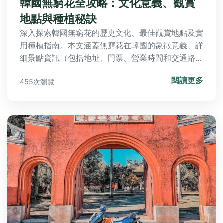
韓國無窮花全攻略：文化意義、觀賞
地點與種植秘訣
深入探索韓國無窮花的歷史文化、最佳觀賞地點及實
用種植指南。本文涵蓋無窮花在韓國的象徵意義、詳
細景點資訊（包括地址、門票、營業時間和交通路
線），以及常見問答，讓您全方位了解這朵韓國國
閱讀更多
455次瀏覽
花，解決所有相關疑問。