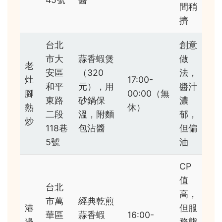
間稍
擠
台北
創意
市大
蒜香蝦煲
做
老
安區
（320
法，
灶
17:00-
和平
元），用
醬汁
腳
00:00（無
東路
砂鍋保
濃
熱
休）
二段
溫，附麵
郁，
炒
118巷
包沾醬
但偏
5號
油
CP
值
台北
高，
市萬
經典乾煎
港
但服
華區
蒜香蝦
16:00-
邊
務態