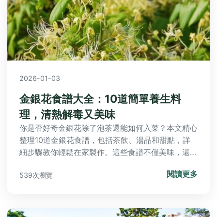
2026-01-03
金銀花食譜大全：10道簡單養生料
理，清熱解毒又美味
你是否好奇金銀花除了泡茶還能如何入菜？本文精心
整理10道金銀花食譜，包括茶飲、湯品和甜點，詳
細步驟教你輕鬆在家製作。這些食譜不僅美味，還能
幫助清熱解毒，適合日常保健。文章還分享個人經驗
閱讀更多
539次瀏覽
和常見問答，解決你對金銀花食譜的所有疑問，讓養
生變得簡單有趣。