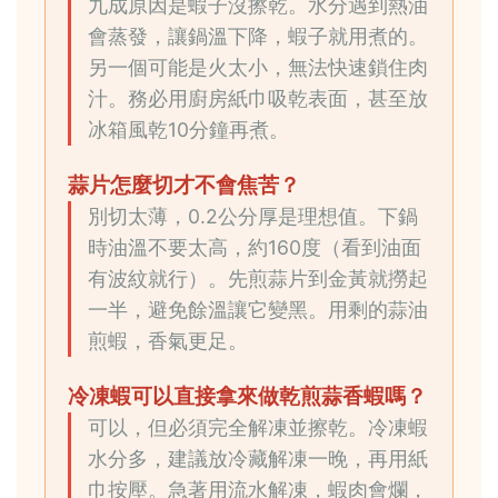
九成原因是蝦子沒擦乾。水分遇到熱油
會蒸發，讓鍋溫下降，蝦子就用煮的。
另一個可能是火太小，無法快速鎖住肉
汁。務必用廚房紙巾吸乾表面，甚至放
冰箱風乾10分鐘再煮。
蒜片怎麼切才不會焦苦？
別切太薄，0.2公分厚是理想值。下鍋
時油溫不要太高，約160度（看到油面
有波紋就行）。先煎蒜片到金黃就撈起
一半，避免餘溫讓它變黑。用剩的蒜油
煎蝦，香氣更足。
冷凍蝦可以直接拿來做乾煎蒜香蝦嗎？
可以，但必須完全解凍並擦乾。冷凍蝦
水分多，建議放冷藏解凍一晚，再用紙
巾按壓。急著用流水解凍，蝦肉會爛，