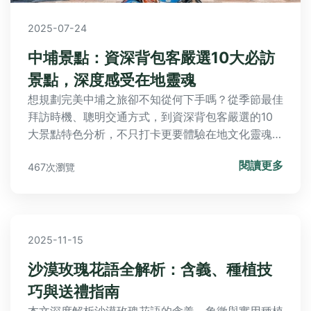
2025-07-24
中埔景點：資深背包客嚴選10大必訪
景點，深度感受在地靈魂
想規劃完美中埔之旅卻不知從何下手嗎？從季節最佳
拜訪時機、聰明交通方式，到資深背包客嚴選的10
大景點特色分析，不只打卡更要體驗在地文化靈魂。
本文還涵蓋舒適住宿口袋名單、產地美食必吃清單、
閱讀更多
467次瀏覽
必買伴手禮推薦，以及兩天一夜實測行程規劃、預算
估算與實用注意事項，所有疑惑透過Q&A一次解
答，讓您輕鬆玩透中埔！
2025-11-15
沙漠玫瑰花語全解析：含義、種植技
巧與送禮指南