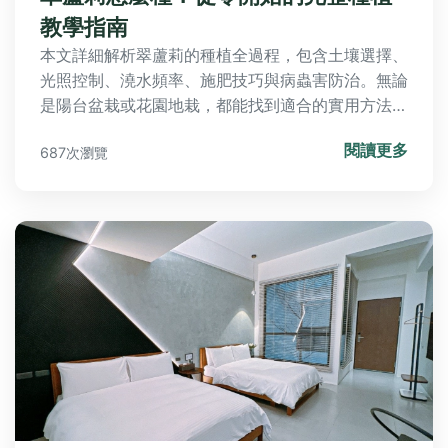
教學指南
本文詳細解析翠蘆莉的種植全過程，包含土壤選擇、
光照控制、澆水頻率、施肥技巧與病蟲害防治。無論
是陽台盆栽或花園地栽，都能找到適合的實用方法，
並分享個人成功與失敗經驗，幫助您解決所有種植疑
閱讀更多
687次瀏覽
問。