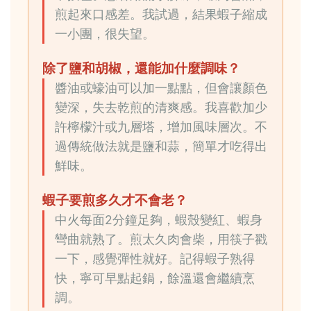
煎起來口感差。我試過，結果蝦子縮成
一小團，很失望。
除了鹽和胡椒，還能加什麼調味？
醬油或蠔油可以加一點點，但會讓顏色
變深，失去乾煎的清爽感。我喜歡加少
許檸檬汁或九層塔，增加風味層次。不
過傳統做法就是鹽和蒜，簡單才吃得出
鮮味。
蝦子要煎多久才不會老？
中火每面2分鐘足夠，蝦殼變紅、蝦身
彎曲就熟了。煎太久肉會柴，用筷子戳
一下，感覺彈性就好。記得蝦子熟得
快，寧可早點起鍋，餘溫還會繼續烹
調。