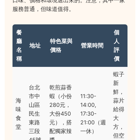
口味、價格和環境選出來的。注意，其中一家
服務普通，但味道值得。
餐
個
廳
特色菜與
人
地址
營業時間
名
價格
評
稱
價
蝦子
新
台北
乾煎蒜香
鮮，
市中
蝦（小份
11:30-
海
蒜片
山區
280元，
14:00,
味
給得
民生
大份450
17:30-
食
大
東路
元），搭
21:00（週
堂
方，
三段
配獨家辣
一休）
但空
45號
醬