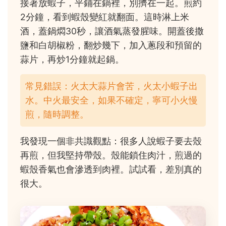
接著放蝦子，平鋪在鍋裡，別擠在一起。煎約
2分鐘，看到蝦殼變紅就翻面。這時淋上米
酒，蓋鍋燜30秒，讓酒氣蒸發腥味。開蓋後撒
鹽和白胡椒粉，翻炒幾下，加入蔥段和預留的
蒜片，再炒1分鐘就起鍋。
常見錯誤：火太大蒜片會苦，火太小蝦子出
水。中火最安全，如果不確定，寧可小火慢
煎，隨時調整。
我發現一個非共識觀點：很多人說蝦子要去殼
再煎，但我堅持帶殼。殼能鎖住肉汁，煎過的
蝦殼香氣也會滲透到肉裡。試試看，差別真的
很大。