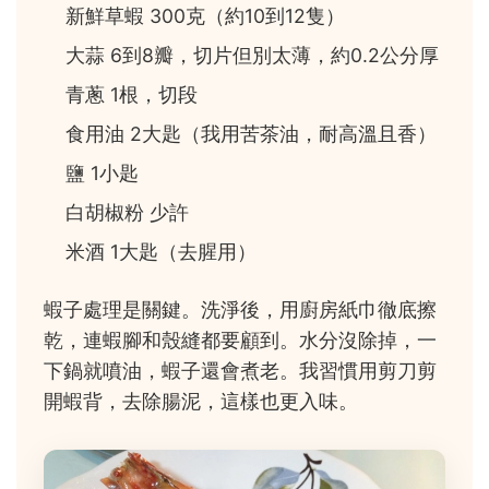
新鮮草蝦 300克（約10到12隻）
大蒜 6到8瓣，切片但別太薄，約0.2公分厚
青蔥 1根，切段
食用油 2大匙（我用苦茶油，耐高溫且香）
鹽 1小匙
白胡椒粉 少許
米酒 1大匙（去腥用）
蝦子處理是關鍵。洗淨後，用廚房紙巾徹底擦
乾，連蝦腳和殼縫都要顧到。水分沒除掉，一
下鍋就噴油，蝦子還會煮老。我習慣用剪刀剪
開蝦背，去除腸泥，這樣也更入味。