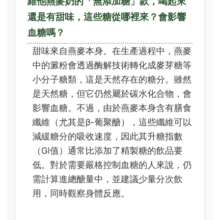
維他燕麥奶的「無添加糖」款，喝起來
還是有甜味，這些糖從哪裡來？會影響
血糖嗎？
甜味來自燕麥本身。在生產過程中，燕麥
中的澱粉會透過酶解技術轉化成麥芽糖等
小分子糖類，這是天然存在的糖分。雖然
是天然糖，但它仍然屬於碳水化合物，會
影響血糖。不過，由於燕麥本身含有膳食
纖維（尤其是β-葡聚醣），這些纖維可以
減緩糖分的吸收速度，因此其升糖指數
（GI值）通常比添加了精製糖的飲品要
低。對於需要嚴格控制血糖的人來說，仍
需計算進總醣量中，並建議少量分次飲
用，同時觀察身體反應。