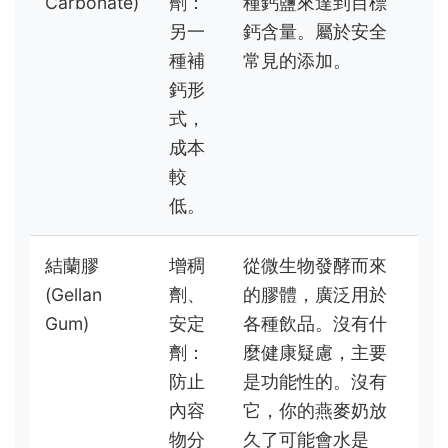
Carbonate)
劑：
種鈣鹽來達到目標
另一
鈣含量。屬於安全
種補
常見的添加。
鈣形
式，
成本
較
低。
結蘭膠
增稠
從微生物發酵而來
(Gellan
劑、
的膠體，廣泛用於
Gum)
安定
各種飲品。沒有什
劑：
麼健康疑慮，主要
防止
是功能性的。沒有
內容
它，你的燕麥奶放
物分
久了可能會水是