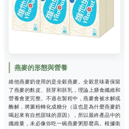
燕麥的形態與營養
維他燕麥奶使用的是全穀燕麥。全穀意味著保留
了燕麥的麩皮、胚芽和胚乳，理論上膳食纖維和
營養會更完整。不過在製程中，燕麥會被水解或
酶解，將澱粉轉化成糖分（這也是為什麼燕麥奶
喝起來有自然甜味的原因），所以最終產品中的
纖維量，未必像你吃一碗燕麥粥那麼高。根據衛