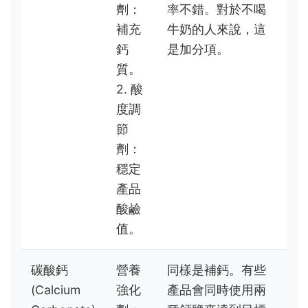
劑：
率不錯。對於不喝
補充
牛奶的人來說，這
鈣
是加分項。
質。
2. 酸
度調
節
劑：
穩定
產品
酸鹼
值。
碳酸鈣
營養
同樣是補鈣。有些
(Calcium
強化
產品會同時使用兩