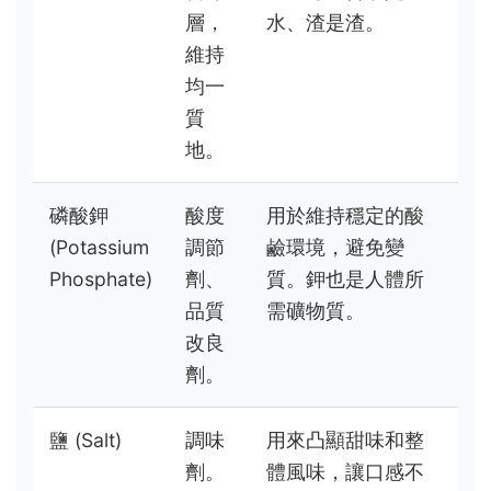
層，
水、渣是渣。
維持
均一
質
地。
磷酸鉀
酸度
用於維持穩定的酸
(Potassium
調節
鹼環境，避免變
Phosphate)
劑、
質。鉀也是人體所
品質
需礦物質。
改良
劑。
鹽 (Salt)
調味
用來凸顯甜味和整
劑。
體風味，讓口感不