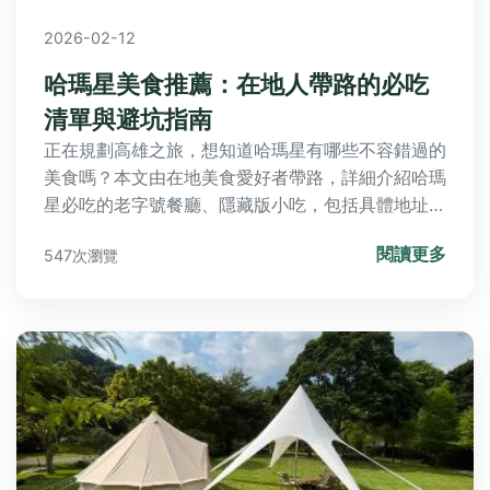
2026-02-12
哈瑪星美食推薦：在地人帶路的必吃
清單與避坑指南
正在規劃高雄之旅，想知道哈瑪星有哪些不容錯過的
美食嗎？本文由在地美食愛好者帶路，詳細介紹哈瑪
星必吃的老字號餐廳、隱藏版小吃，包括具體地址、
營業時間、特色菜和點餐技巧，幫助您避開人潮，享
閱讀更多
547次瀏覽
受最道地的美味。