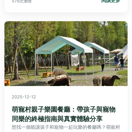
閱讀更多
579次瀏覽
問題一次解答，自駕玩澎湖不踩雷！
2025-12-12
萌寵村親子樂園餐廳：帶孩子與寵物
同樂的終極指南與真實體驗分享
想找一個能讓孩子和寵物一起玩樂的餐廳嗎？萌寵村