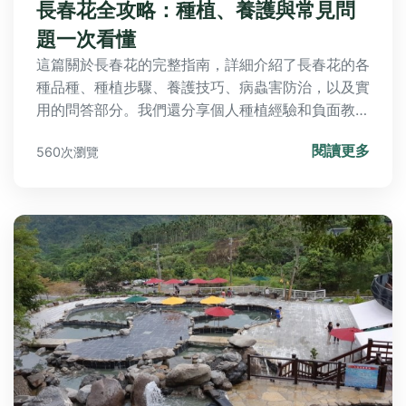
長春花全攻略：種植、養護與常見問
題一次看懂
這篇關於長春花的完整指南，詳細介紹了長春花的各
種品種、種植步驟、養護技巧、病蟲害防治，以及實
用的問答部分。我們還分享個人種植經驗和負面教
訓，幫助您避免常見錯誤。無論您是想在陽台、庭院
閱讀更多
560次瀏覽
或室內種植長春花，都能找到實用資訊，讓您的長春
花健康生長。內容涵蓋台灣本地購買地點、價格參
考，並提供真實案例，解決所有疑問。