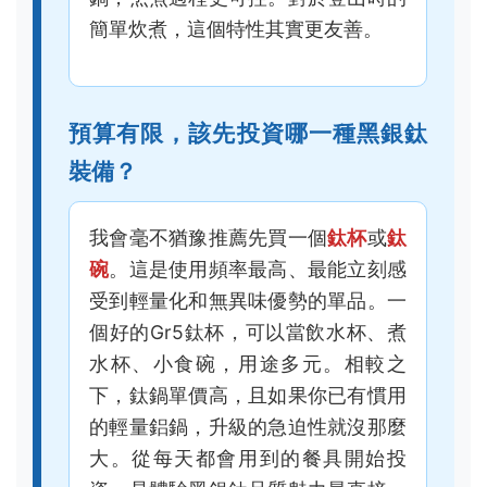
個好的Gr5鈦杯，可以當飲水杯、煮
水杯、小食碗，用途多元。相較之
下，鈦鍋單價高，且如果你已有慣用
的輕量鋁鍋，升級的急迫性就沒那麼
大。從每天都會用到的餐具開始投
資，是體驗黑銀鈦品質魅力最直接、
成本效益最高的路徑。
走筆至此，我想你應該對「黑銀鈦品質」有了超
越字面的理解。它不只是個閃亮的名詞，而是關
於一種頂級材料如何透過嚴謹工藝，轉化為可靠
夥伴的過程。在山上，每一克重量、每一分可靠
性都至關重要。選擇真正的黑銀鈦裝備，是一次