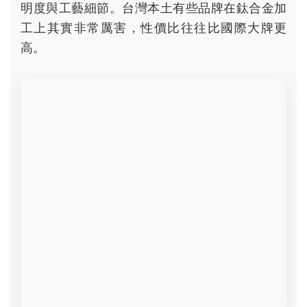
黑銀鈦裝備使用與保養，做錯這
一點立刻報銷
東西買對了，用錯了更可惜。黑銀鈦裝備保養簡
單，但有一個絕對禁忌。
千萬不要用鋼刷或強力研磨清潔劑！