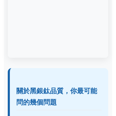
關於黑銀鈦品質，你最可能
問的幾個問題
黑銀鈦餐具真的不會生鏽嗎？長期
裝酸性飲料安全嗎？
以真正的Gr5鈦合金來說，是的，它
完全不會生鏽。鈦的表面會自然形成
一層極穩定的氧化膜，即使刮傷也會
立刻再生。裝酸性飲料（檸檬汁、可
樂、醋）絕對安全，不會溶出金屬離
子，也不會產生異味。這正是它被廣