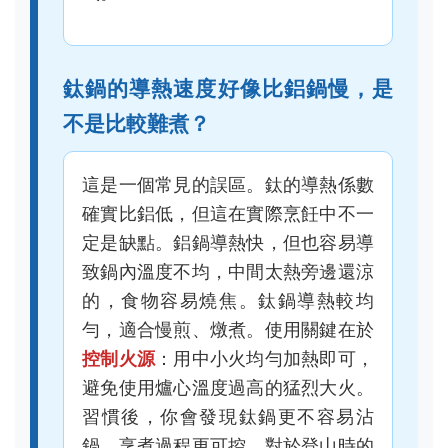
的，食物容易燒焦。鈦鍋導熱較均
勻，適合慢煎、燉煮。使用關鍵在於
控制火源
：用中小火均勻加熱即可，
避免使用爐心溫度過高的猛烈大火。
習慣後，你會發現鈦鍋更不容易沾
鍋，烹煮過程更可控。對於登山時的
簡單炊煮，這個特性其實更友善。
預算有限，該先投資哪一種黑銀鈦
裝備？
我會毫不猶豫推薦先買一個
鈦杯
或
鈦
碗
。這是使用頻率最高、最能立刻感
受到輕量化和無異味優勢的單品。一