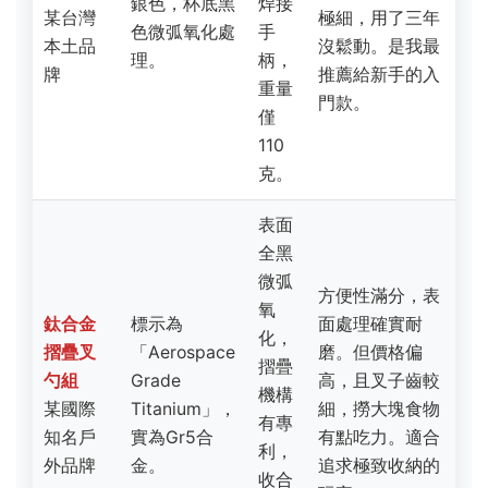
氧
鈦合金
標示為
面處理確實耐
化，
摺疊叉
「Aerospace
磨。但價格偏
摺疊
勺組
Grade
高，且叉子齒較
機構
某國際
Titanium」，
細，撈大塊食物
有專
知名戶
實為Gr5合
有點吃力。適合
利，
外品牌
金。
追求極致收納的
收合
玩家。
後非
常平
整。
鍋身
壓製
紋路
輕量化做得好，
利於
但Gr2鍋身硬度
均勻
較低，容易產生
鈦合金
鍋身Gr2純
導
凹痕。這是一個
單人套
鈦，鍋蓋為
熱，
典型的「混合材