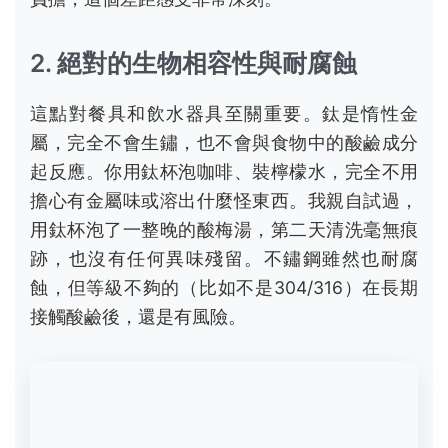
蝕，但等級不夠的（比如不是304/316）在長期
接觸酸鹼後，還是有風險。
3. 優秀的熱傳導與耐用度
鈦的導熱比不鏽鋼均勻，用在鍋具上不容易產生
局部過熱燒焦食物。雖然它導熱係數沒有鋁合金