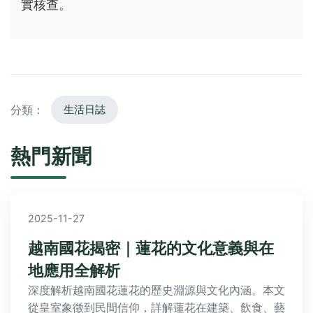
2025-11-27
越南國花揭密｜蓮花的文化意義與在
地應用全解析
深度解析越南國花蓮花的歷史淵源與文化內涵。本文
從皇室象徵到民間信仰，詳解蓮花在建築、飲食、藝
術中的應用實例，並解答常見疑問。附越南蓮花景點
導覽與文化體驗建議，帶您全面認識越南精神象徵。
閱讀更多
840次瀏覽
2025-11-06
桔梗花花語全解析：永恆愛意與真誠
象徵的深度指南
本文深入探討桔梗花的花語，包括永恆愛意、真誠與