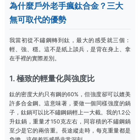
鈦的密度大約只有鋼的60%，但強度卻可以媲美
許多合金鋼。這意味著，要做一個同樣強度的鍋
子，鈦鍋可以比不鏽鋼鍋輕上一大截。我的1.2公
升鈦鍋，重量才150克左右，同容積的不鏽鋼鍋
至少是它的兩倍重。長途縱走時，每克重量都是
負擔，這個差距感受非常深刻。
2. 絕對的生物相容性與耐腐蝕
這點對餐具和飲水器具至關重要。鈦是惰性金
屬，完全不會生鏽，也不會與食物中的酸鹼成分
起反應。你用鈦杯泡咖啡、裝檸檬水，完全不用
擔心有金屬味或溶出什麼怪東西。我親自試過，
用鈦杯泡了一整晚的酸梅湯，第二天清洗毫無痕
跡，也沒有任何異味殘留。不鏽鋼雖然也耐腐