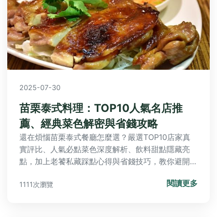
還在煩惱苗栗泰式餐廳怎麼選？嚴選TOP10店家真
實評比、人氣必點菜色深度解析、飲料甜點隱藏亮
點，加上老饕私藏踩點心得與省錢技巧，教你避開地
雷、吃出道地泰味！想知道苗栗泰式美味秘訣？答案
閱讀更多
1111次瀏覽
都在這！
2025-10-25
韓國國花木槿花深度解析：歷史文化
與實用觀賞指南
本文全面解析韓國國花木槿花的歷史背景、文化意
義、象徵精神，並提供在韓國觀賞木槿花的實用地點
資訊、常見問答與個人經驗分享，幫助您深入了解木
槿花的魅力與實用知識。
閱讀更多
1000次瀏覽