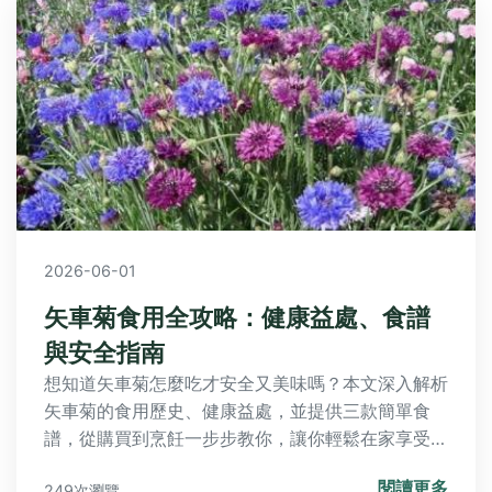
矢車菊食用全攻略：健康益處、食譜
與安全指南
想知道矢車菊怎麼吃才安全又美味嗎？本文深入解析
矢車菊的食用歷史、健康益處，並提供三款簡單食
譜，從購買到烹飪一步步教你，讓你輕鬆在家享受這
朵花卉的獨特風味。
閱讀更多
249次瀏覽
2025-12-14
薊花花語與功效全解析｜帶刺花朵的
療癒秘密與象徵意義
深入解析薊花的花語意義與15種實用功效，從止血
消炎到情緒療癒。完整收錄傳統用法、現代研究與禁
忌事項，帶你認識這株帶刺卻珍貴的植物。附栽培技
巧與食用方法，解決所有關於薊花的疑問。