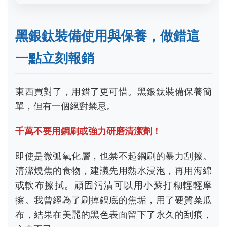
即使是微弧氧化層，也禁不起鋼刷的暴力刮擦。
清潔燒焦的食物，建議先用熱水浸泡，再用海綿
或軟布擦拭。頑固污漬可以用小蘇打糊輕輕摩
擦。我曾經為了刷掉鍋底的焦垢，用了硬質菜瓜
布，結果在美麗的黑色表面留下了永久的刮痕，
心痛不已。
其他保養就非常省心了：
- 使用後用清水和中性清潔劑洗淨即可。
- 可以放進洗碗機，但建議放在上層，避免與其
他金屬餐具激烈碰撞。
- 收納前確保完全乾燥，雖然它不會銹，但濕氣
可能導致其他異味。
記住，黑銀鈦裝備的保養哲學是「溫柔對待」，
它的耐用是建立在正確使用上的。