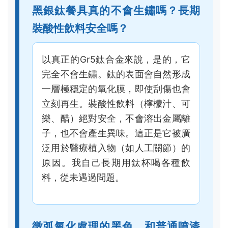
泛用於醫療植入物（如人工關節）的
原因。我自己長期用鈦杯喝各種飲
料，從未遇過問題。
微弧氧化處理的黑色，和普通噴漆
的黑色，我該怎麼肉眼分辨？
有幾個小技巧。第一，
摸觸感
：微弧
氧化層觸感是溫潤的類陶瓷質感，有
點像細緻的磨砂；噴漆則可能比較光
滑或帶有塑膠感。第二，
看細節
：在
螺紋、邊角、凹陷處，噴漆容易堆積
不均勻，顏色深淺不一；微弧氧化則
非常均勻。第三，最殘酷但有效的方