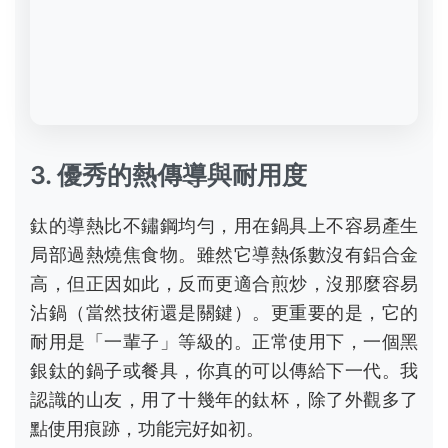
高，但正因如此，反而更適合煎炒，沒那麼容易
沾鍋（當然技術還是關鍵）。更重要的是，它的
耐用是「一輩子」等級的。正常使用下，一個黑
銀鈦的鍋子或餐具，你真的可以傳給下一代。我
認識的山友，用了十幾年的鈦杯，除了外觀多了
點使用痕跡，功能完好如初。
如何挑選真正的黑銀鈦品質裝
備？四大選購心法
知道優點後，怎麼買到對的東西？我總結了四個
最實際的判斷方法，比看廣告文案有用。
第一，直接問材質標號。
如果產品頁或店員只說
「純鈦」、「航空鈦」，卻不敢標明是「Gr5