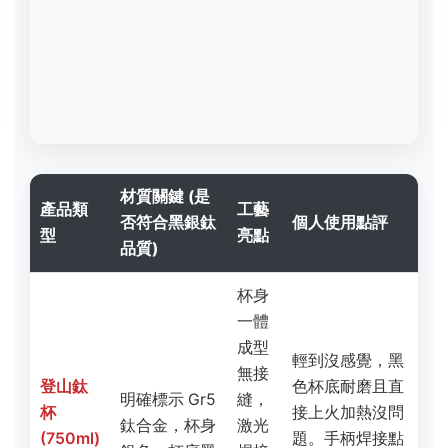
杯身
一體
成型
輕到沒感覺，黑
無接
登山鈦
色杯底耐磨且直
明確標示 Gr5
縫，
杯
接上火加熱沒問
鈦合金，杯身
激光
(750ml)
題。手柄焊接點
銀色，杯底黑
焊接
某台灣
極細，用了三年
色微弧氧化處
手
本土品
沒鬆動。是我最
理。
柄，
牌
推薦給新手的入
重量
門款。
僅
110
克。
表面
全黑
微弧
方便性滿分，表