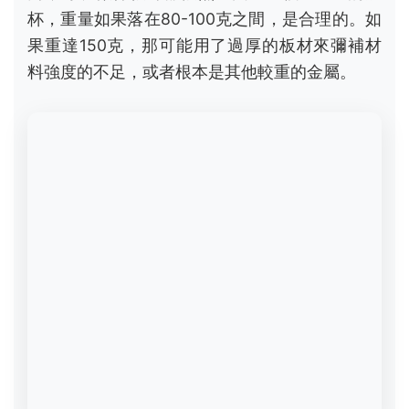
第三，檢查做工細節。
高品質的黑銀鈦產品，做
工非常精細。重點看
焊接點
和
邊緣處理
。好的鈦
焊接應該平整、均勻，沒有粗糙的疙瘩或顏色異
常（焊接區因受熱會有點變色，但應均勻）。邊
緣必須打磨圓滑，不會割手。我買過一個雜牌鈦
碗，碗緣沒處理好，喝湯差點割到嘴，這就是工
藝不到位的明顯特徵。