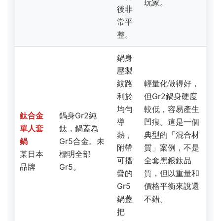
鍋
Gr5合金。未
附帶
質」案例，不是
某日本
標明全部
可摺
全套黑銀鈦品
品牌
Gr5。
疊的
質，但以重量和
Gr5
價格平衡來說還
鍋蓋
不錯。
把
手。
黑色
塗層
觸感
踩雷經驗
：黑色
像噴
部分用三個月後
廉價黑
只寫「純
漆，
開始脫落，露出
色鈦馬
鈦」，未標示
杯內
底下銀色，且杯
克杯
等級。價格僅
壁為
身明顯較軟，不
網路商
為正規品牌
銀
小心坐壓到就變
城不知
1/3。
色，
形。證實是低階
名品牌