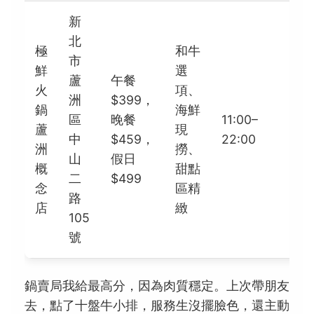
新
北
極
和牛
市
鮮
選
蘆
午餐
火
項、
洲
$399，
鍋
海鮮
區
晚餐
11:00–
4
蘆
現
中
$459，
22:00
/ 
洲
撈、
山
假日
概
甜點
二
$499
念
區精
路
店
緻
105
號
鍋賣局我給最高分，因為肉質穩定。上次帶朋友
去，點了十盤牛小排，服務生沒擺臉色，還主動