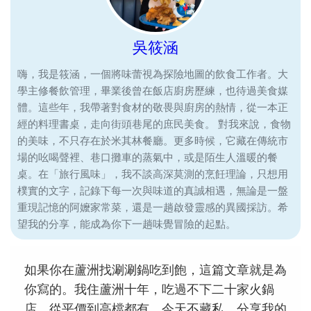
吳筱涵
嗨，我是筱涵，一個將味蕾視為探險地圖的飲食工作者。大
學主修餐飲管理，畢業後曾在飯店廚房歷練，也待過美食媒
體。這些年，我帶著對食材的敬畏與廚房的熱情，從一本正
經的料理書桌，走向街頭巷尾的庶民美食。 對我來說，食物
的美味，不只存在於米其林餐廳。更多時候，它藏在傳統市
場的吆喝聲裡、巷口攤車的蒸氣中，或是陌生人溫暖的餐
桌。在「旅行風味」，我不談高深莫測的烹飪理論，只想用
樸實的文字，記錄下每一次與味道的真誠相遇，無論是一盤
重現記憶的阿嬤家常菜，還是一趟啟發靈感的異國採訪。希
望我的分享，能成為你下一趟味覺冒險的起點。
如果你在蘆洲找涮涮鍋吃到飽，這篇文章就是為
你寫的。我住蘆洲十年，吃過不下二十家火鍋
店，從平價到高檔都有。今天不藏私，分享我的