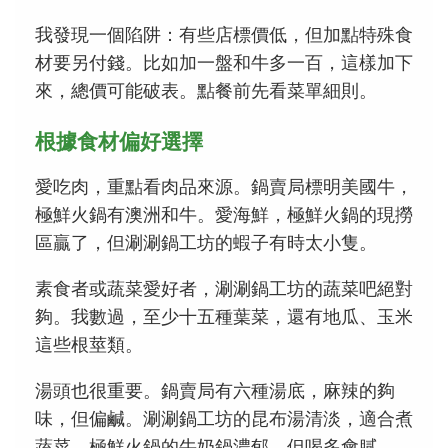
我發現一個陷阱：有些店標價低，但加點特殊食
材要另付錢。比如加一盤和牛多一百，這樣加下
來，總價可能破表。點餐前先看菜單細則。
根據食材偏好選擇
愛吃肉，重點看肉品來源。鍋賣局標明美國牛，
極鮮火鍋有澳洲和牛。愛海鮮，極鮮火鍋的現撈
區贏了，但涮涮鍋工坊的蝦子有時太小隻。
素食者或蔬菜愛好者，涮涮鍋工坊的蔬菜吧絕對
夠。我數過，至少十五種葉菜，還有地瓜、玉米
這些根莖類。
湯頭也很重要。鍋賣局有六種湯底，麻辣的夠
味，但偏鹹。涮涮鍋工坊的昆布湯清淡，適合煮
蔬菜。極鮮火鍋的牛奶鍋濃郁，但喝多會膩。