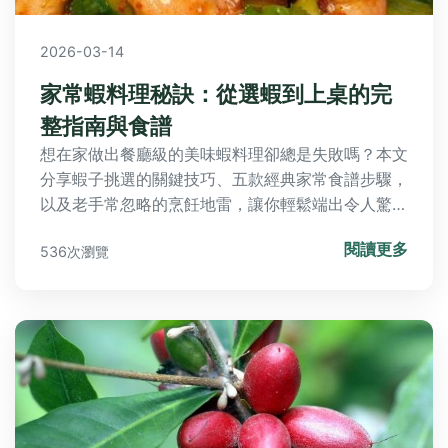
2026-03-14
家常蝦料理秘訣：從選蝦到上桌的完
整指南與食譜
想在家做出餐廳級的美味蝦料理卻總是失敗嗎？本文
分享蝦子挑選的關鍵技巧、五款經典家常食譜步驟，
以及老手常忽略的烹飪地雷，讓你輕鬆端出令人驚豔
的蝦味盛宴。
閱讀更多
536次瀏覽