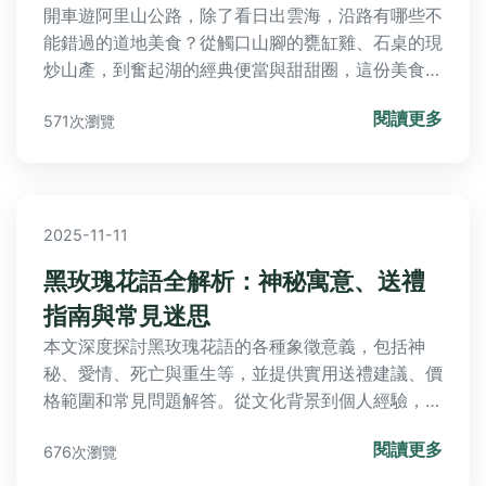
開車遊阿里山公路，除了看日出雲海，沿路有哪些不
能錯過的道地美食？從觸口山腳的甕缸雞、石桌的現
炒山產，到奮起湖的經典便當與甜甜圈，這份美食地
圖帶你吃遍阿里山公路沿線，避開觀光客陷阱，品嚐
閱讀更多
571次瀏覽
真正山間好滋味。
2025-11-11
黑玫瑰花語全解析：神秘寓意、送禮
指南與常見迷思
本文深度探討黑玫瑰花語的各種象徵意義，包括神
秘、愛情、死亡與重生等，並提供實用送禮建議、價
格範圍和常見問題解答。從文化背景到個人經驗，幫
助您全面了解黑玫瑰，避免誤解，並在實際生活中應
閱讀更多
676次瀏覽
用。內容超過3000字，涵蓋所有您需要知道的實用
資訊。