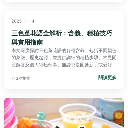
2025-11-14
三色堇花語全解析：含義、種植技巧
與實用指南
本文深度探討三色堇花語的各種含義，包括不同顏色
的象徵、歷史起源，並提供詳細的種植步驟、常見問
題解答及個人經驗分享。無論您是園藝新手或愛好
者，都能從中獲取實用資訊，幫助您成功種植三色堇
閱讀更多
713次瀏覽
並運用其花語於生活中。內容涵蓋實用技巧、常見錯
誤與解決方案，確保全面覆蓋用戶需求。