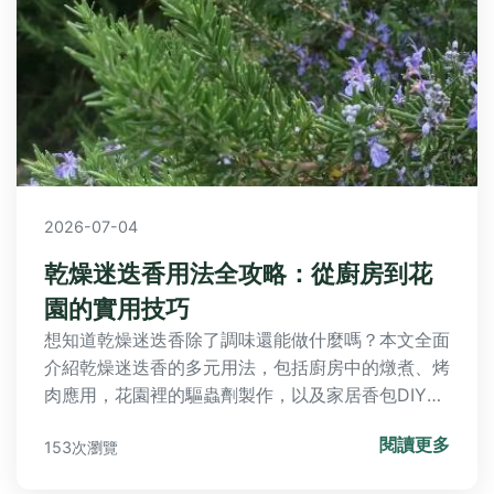
2026-07-04
乾燥迷迭香用法全攻略：從廚房到花
園的實用技巧
想知道乾燥迷迭香除了調味還能做什麼嗎？本文全面
介紹乾燥迷迭香的多元用法，包括廚房中的燉煮、烤
肉應用，花園裡的驅蟲劑製作，以及家居香包DIY。
我們還揭露新手常犯的錯誤，如用量過多或保存不
閱讀更多
153次瀏覽
當，並提供專家級的避坑指南。無論你是料理愛好者
還是園藝新手，都能從中找到實用技巧，讓乾燥迷迭