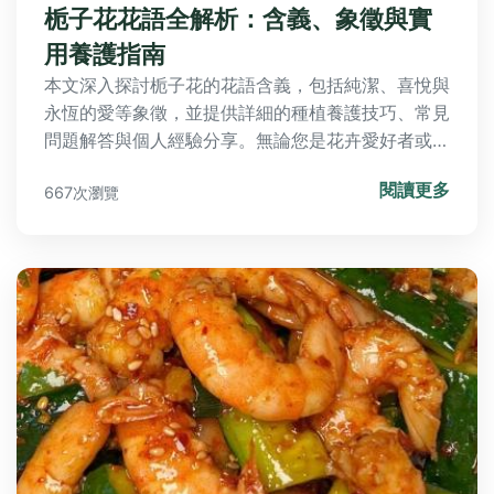
栀子花花語全解析：含義、象徵與實
用養護指南
本文深入探討栀子花的花語含義，包括純潔、喜悅與
永恆的愛等象徵，並提供詳細的種植養護技巧、常見
問題解答與個人經驗分享。無論您是花卉愛好者或想
送花表達心意，這篇指南都能提供實用資訊，幫助您
閱讀更多
667次瀏覽
全面了解栀子花的魅力與應用。