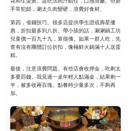
花和生蛋黃。這吃法肉汁鎖住，口感滑嫩。但新
手常犯錯，涮太久肉變硬，浪費好食材。
第四，省錢技巧。很多店提供學生證或壽星優
惠，折扣最多到八折。帶小孩的話，涮涮鍋工坊
兒童價一百九十九，算很佛。如果一群人吃，先
查有沒有團體訂位折扣，像極鮮火鍋滿十人送蛋
糕。
最後，注意浪費問題。有些店會收押金，吃剩太
多要罰錢。我見過一桌年輕人點滿桌，結果剩一
半，被多收兩百塊。點餐時少量多次，不夠再
加。