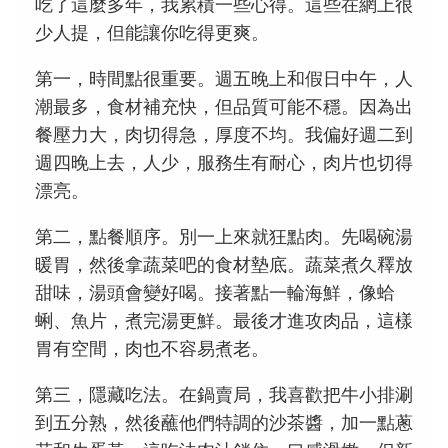
吃了這麼多年，我累積一些心得。這些在網上很
少人提，但能讓你吃得更爽。
第一，時間點很重要。週五晚上和假日中午，人
潮最多，食材補充快，但品質可能不穩。因為出
餐壓力大，肉切得急，厚度不均。我偏好週二到
週四晚上去，人少，服務生有耐心，肉片也切得
漂亮。
第二，點餐順序。別一上來就狂點肉。先喝碗湯
暖胃，然後拿蔬菜吧的食材墊底。蔬菜煮久釋放
甜味，湯頭會變好喝。接著點一輪海鮮，像蛤
蜊、魚片，煮完湯更鮮。最後才進攻肉品，這樣
胃有空間，肉也不容易煮老。
第三，隱藏吃法。在鍋賣局，我喜歡把牛小排涮
到五分熟，然後蘸他們特調的沙茶醬，加一點蔥