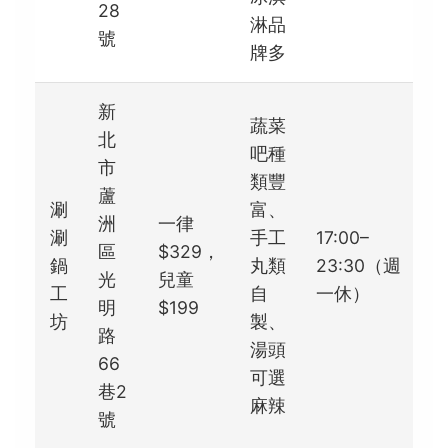
28
淋品
號
牌多
新
蔬菜
北
吧種
市
類豐
蘆
涮
富、
洲
一律
涮
手工
17:00–
區
$329，
4
鍋
丸類
23:30（週
光
兒童
/ 
工
自
一休）
明
$199
坊
製、
路
湯頭
66
可選
巷2
麻辣
號