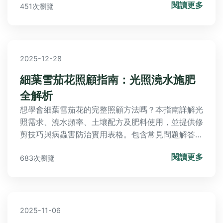
閱讀更多
451次瀏覽
2025-12-28
細葉雪茄花照顧指南：光照澆水施肥
全解析
想學會細葉雪茄花的完整照顧方法嗎？本指南詳解光
照需求、澆水頻率、土壤配方及肥料使用，並提供修
剪技巧與病蟲害防治實用表格。包含常見問題解答如
葉子變黃處理和不開花解決方案，基於五年種植經驗
閱讀更多
683次瀏覽
分享從種植到開花的全攻略，助你輕鬆培育健康花
朵，享受園藝樂趣。
2025-11-06