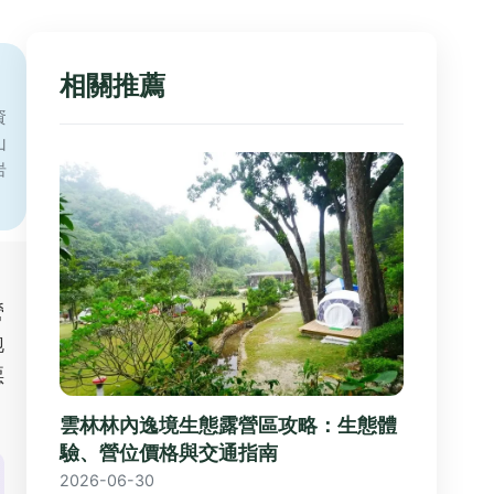
相關推薦
資
山
岩
營
跑
惡
雲林林內逸境生態露營區攻略：生態體
驗、營位價格與交通指南
2026-06-30