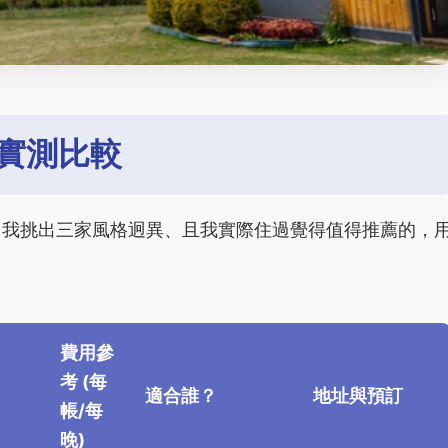
實測比較
。我挑出三家風格迥異、且我實際住過覺得值得推薦的，
費用參
考 (每
適合誰？
地址與預訂
帳/每
晚)