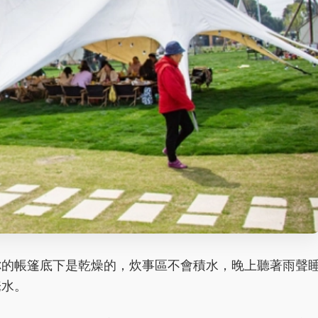
你的帳篷底下是乾燥的，炊事區不會積水，晚上聽著雨聲
淹水。