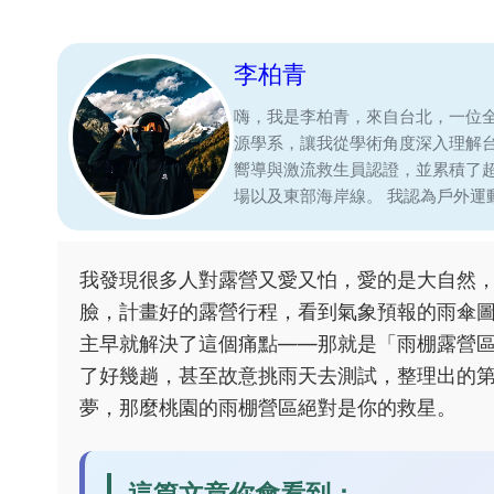
李柏青
嗨，我是李柏青，來自台北，一位
源學系，讓我從學術角度深入理解
嚮導與激流救生員認證，並累積了
場以及東部海岸線。 我認為戶外
我發現很多人對露營又愛又怕，愛的是大自然
臉，計畫好的露營行程，看到氣象預報的雨傘
主早就解決了這個痛點——那就是「雨棚露營
了好幾趟，甚至故意挑雨天去測試，整理出的
夢，那麼桃園的雨棚營區絕對是你的救星。